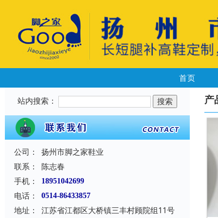
首页
产
站内搜索：
公司：
扬州市脚之家鞋业
联系：
陈志春
手机：
18951042699
电话：
0514-86433857
地址：
江苏省江都区大桥镇三丰村顾院组11号