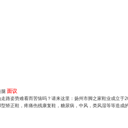
面议
短腿
走路姿势难看而苦恼吗？请来这里：扬州市脚之家鞋业成立于20
脚型矫正鞋，疼痛伤残康复鞋，糖尿病，中风，类风湿等等造成