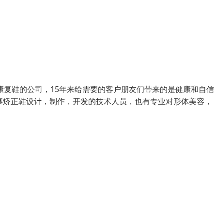
复鞋的公司，15年来给需要的客户朋友们带来的是健康和自信
事矫正鞋设计，制作，开发的技术人员，也有专业对形体美容，