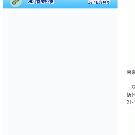
南
根
一
扬
21-