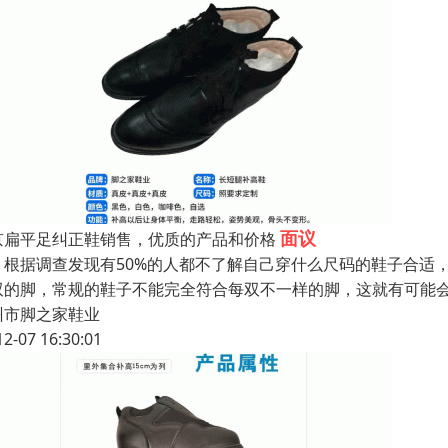
面议
京扁平足纠正鞋销售，优质的产品和价格
据调查发现有50%的人都不了解自己穿什么尺码的鞋子合适，
双的脚，常规的鞋子不能完全符合每双不一样的脚，这就有可能
州市脚之家鞋业
12-07 16:30:01