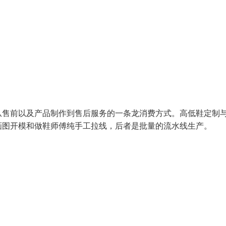
售前以及产品制作到售后服务的一条龙消费方式。高低鞋定制
画图开模和做鞋师傅纯手工拉线，后者是批量的流水线生产。