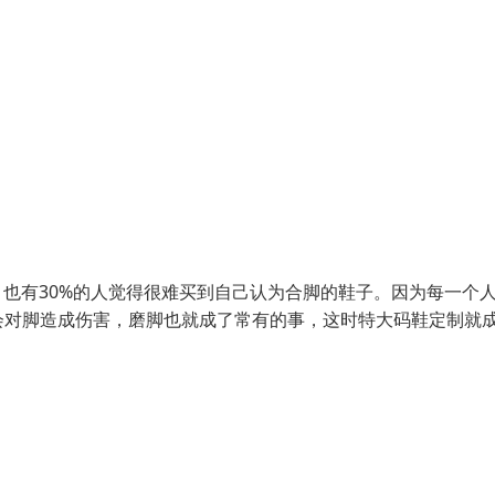
也有30%的人觉得很难买到自己认为合脚的鞋子。因为每一个
会对脚造成伤害，磨脚也就成了常有的事，这时特大码鞋定制就