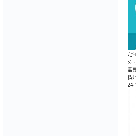
定
公
需
扬
24-