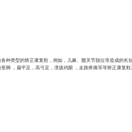
做各种类型的矫正康复鞋，例如，儿麻、髋关节脱位等造成的长
形脚 ，扁平足，高弓足，溃疡鸡眼 ，走路疼痛等等矫正康复鞋