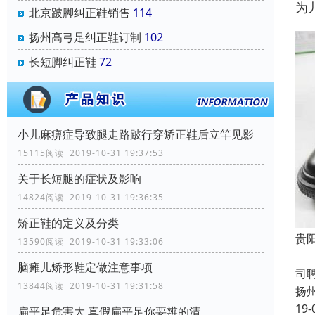
为
北京跛脚纠正鞋销售
114
扬州高弓足纠正鞋订制
102
长短脚纠正鞋
72
小儿麻痹症导致腿走路跛行穿矫正鞋后立竿见影
15115阅读 2019-10-31 19:37:53
关于长短腿的症状及影响
14824阅读 2019-10-31 19:36:35
矫正鞋的定义及分类
贵
13590阅读 2019-10-31 19:33:06
成
脑瘫儿矫形鞋定做注意事项
司
13844阅读 2019-10-31 19:31:58
扬
19-
扁平足危害大 真假扁平足你要辨的清