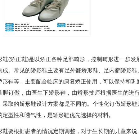
形鞋(矫正鞋)是以矫正各种足部畸形，控制畸形进一步
构成。常见的矫形鞋主要有足外翻矫形鞋、足内翻矫形鞋
矫形鞋等，主要配合临床的康复矫正使用，可以保持和巩
量脚订做，由医生下矫形鞋，由矫形技师根据医生的进
，采取的矫形鞋设计方案都是不同的。个性化订做矫形鞋
的定型性和透气性，是矫形鞋优先选择的材料。
形鞋要根据患者的情况定期调整，对于生长期的儿童来说