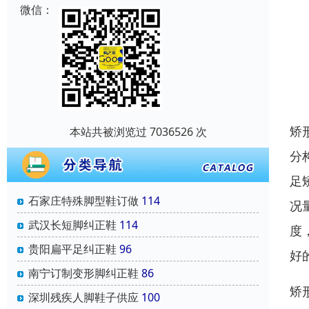
微信：
矫
本站共被浏览过 7036526 次
分
足
石家庄特殊脚型鞋订做
114
况
武汉长短脚纠正鞋
114
度
贵阳扁平足纠正鞋
96
好
南宁订制变形脚纠正鞋
86
矫
深圳残疾人脚鞋子供应
100