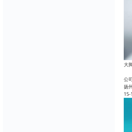
大
成
公
扬
15-