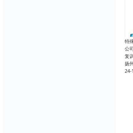
特
公
复
扬
24-