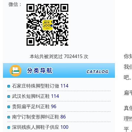
微信：
你
本站共被浏览过 7024415 次
我
吧
石家庄特殊脚型鞋订做
114
扁
武汉长短脚纠正鞋
114
贵阳扁平足纠正鞋
96
真
南宁订制变形脚纠正鞋
86
理
深圳残疾人脚鞋子供应
100
平