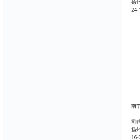
扬
24-
南
成
司
扬
16-