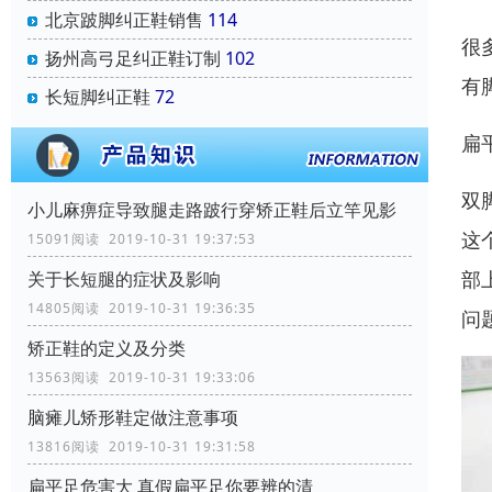
北京跛脚纠正鞋销售
114
很
扬州高弓足纠正鞋订制
102
有
长短脚纠正鞋
72
扁
双
小儿麻痹症导致腿走路跛行穿矫正鞋后立竿见影
这
15091阅读 2019-10-31 19:37:53
部
关于长短腿的症状及影响
14805阅读 2019-10-31 19:36:35
问
矫正鞋的定义及分类
13563阅读 2019-10-31 19:33:06
脑瘫儿矫形鞋定做注意事项
13816阅读 2019-10-31 19:31:58
扁平足危害大 真假扁平足你要辨的清