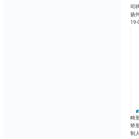
司
扬
19-
畸
矫
制