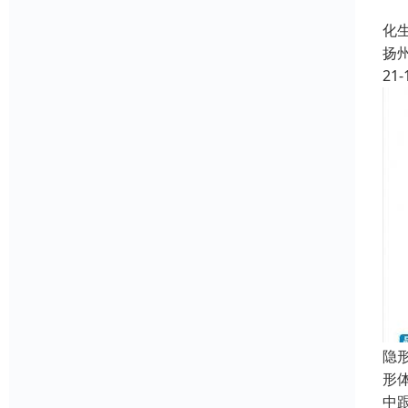
定
化
扬
21-
隐
形
中