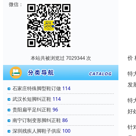
微信：
价
本站共被浏览过 7029344 次
特
发
石家庄特殊脚型鞋订做
114
武汉长短脚纠正鞋
114
特
贵阳扁平足纠正鞋
96
好
南宁订制变形脚纠正鞋
86
针
深圳残疾人脚鞋子供应
100