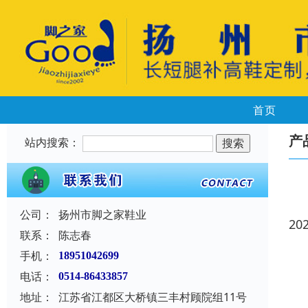
首页
产
站内搜索：
公司：
扬州市脚之家鞋业
20
联系：
陈志春
手机：
18951042699
电话：
0514-86433857
地址：
江苏省江都区大桥镇三丰村顾院组11号