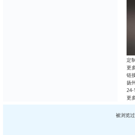
定
更
链接
扬
24-
更
被浏览过 