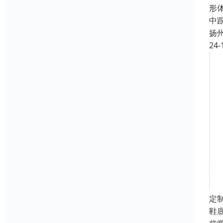
形
中
扬
24-
定
鞋