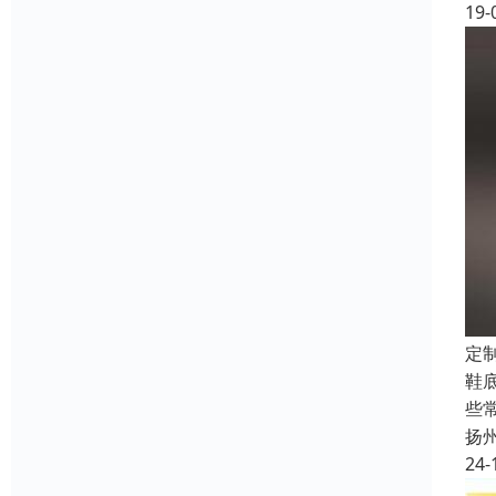
19-
定
鞋
些
扬
24-