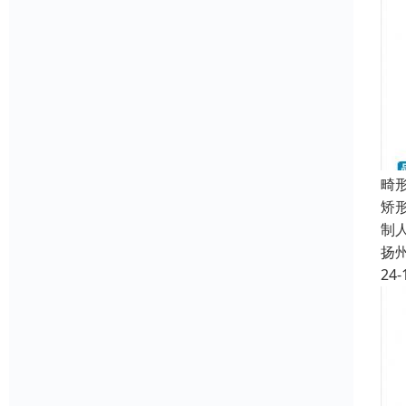
畸
矫
制
扬
24-