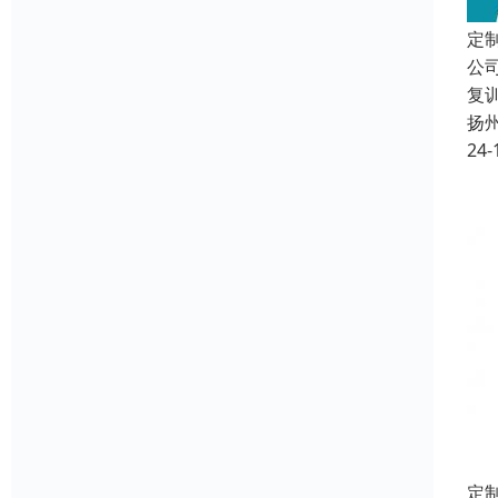
定
公
复
扬
24-
定