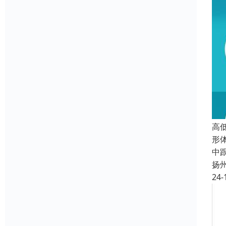
高
形
中
扬
24-