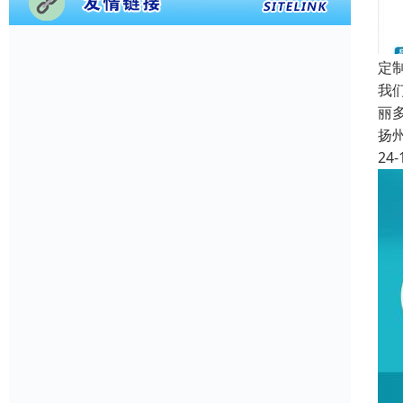
定
我
丽
扬
24-