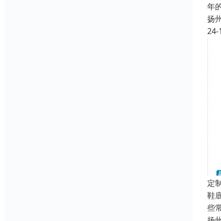
年
扬
24-
定
鞋
些
扬