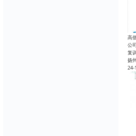
高
公
复
扬
24-