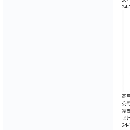
24-
高
公
需
扬
24-