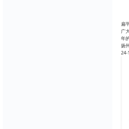
扁
广
年
扬
24-