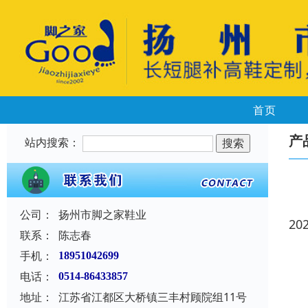
首页
产
站内搜索：
公司：
扬州市脚之家鞋业
20
联系：
陈志春
手机：
18951042699
电话：
0514-86433857
地址：
江苏省江都区大桥镇三丰村顾院组11号