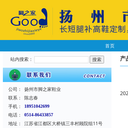
首页
产
站内搜索：
公司：
扬州市脚之家鞋业
20
联系：
陈志春
手机：
18951042699
电话：
0514-86433857
地址：
江苏省江都区大桥镇三丰村顾院组11号