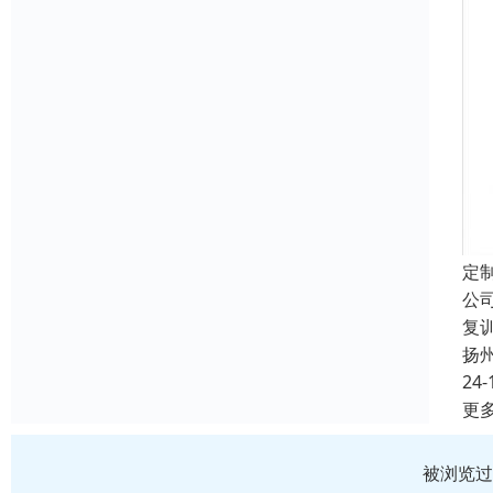
定
公
复
扬
24-
更
被浏览过 