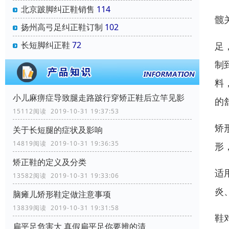
北京跛脚纠正鞋销售
114
髋
扬州高弓足纠正鞋订制
102
长短脚纠正鞋
72
足
制
料
小儿麻痹症导致腿走路跛行穿矫正鞋后立竿见影
的
15112阅读 2019-10-31 19:37:53
矫
关于长短腿的症状及影响
14819阅读 2019-10-31 19:36:35
形
矫正鞋的定义及分类
适
13582阅读 2019-10-31 19:33:06
炎
脑瘫儿矫形鞋定做注意事项
13839阅读 2019-10-31 19:31:58
鞋
扁平足危害大 真假扁平足你要辨的清