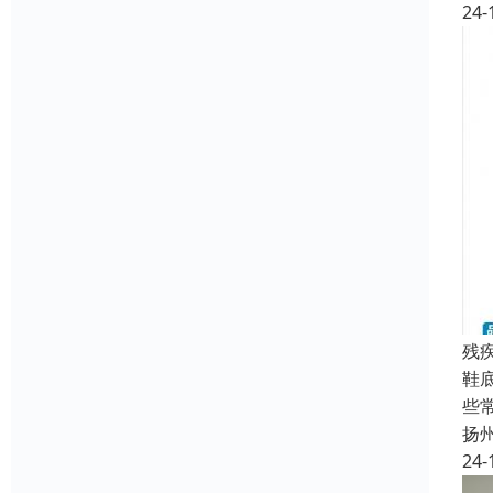
24-
残
鞋
些
扬
24-