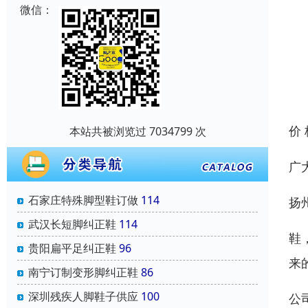
微信：
价
本站共被浏览过 7034799 次
广
石家庄特殊脚型鞋订做
114
扬
武汉长短脚纠正鞋
114
鞋
贵阳扁平足纠正鞋
96
来
南宁订制变形脚纠正鞋
86
深圳残疾人脚鞋子供应
100
公