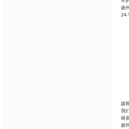
年
扬
24-
跛
我
丽
扬