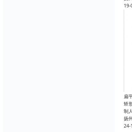
19-
扁
矫
制
扬
24-