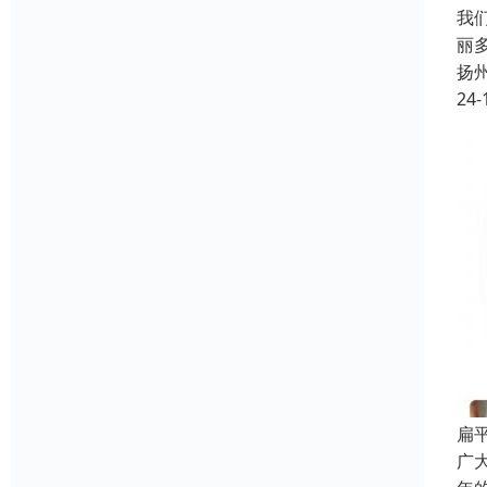
我
丽
扬
24-
扁
广