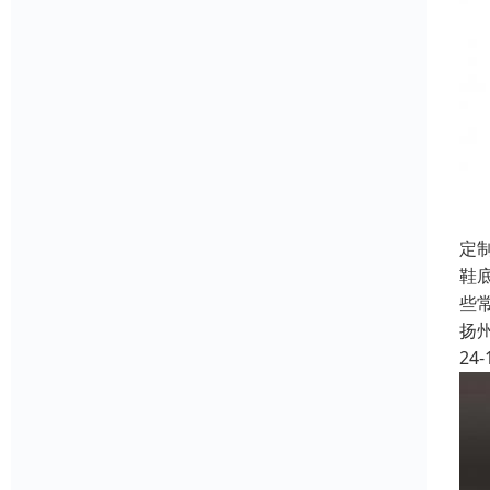
定
鞋
些
扬
24-