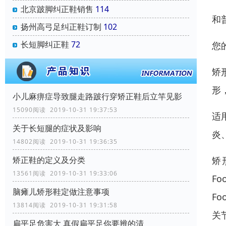
北京跛脚纠正鞋销售
114
和
扬州高弓足纠正鞋订制
102
长短脚纠正鞋
72
您
矫
形
小儿麻痹症导致腿走路跛行穿矫正鞋后立竿见影
15090阅读 2019-10-31 19:37:53
适
关于长短腿的症状及影响
炎
14802阅读 2019-10-31 19:36:35
矫
矫正鞋的定义及分类
13561阅读 2019-10-31 19:33:06
F
脑瘫儿矫形鞋定做注意事项
F
13814阅读 2019-10-31 19:31:58
关
扁平足危害大 真假扁平足你要辨的清