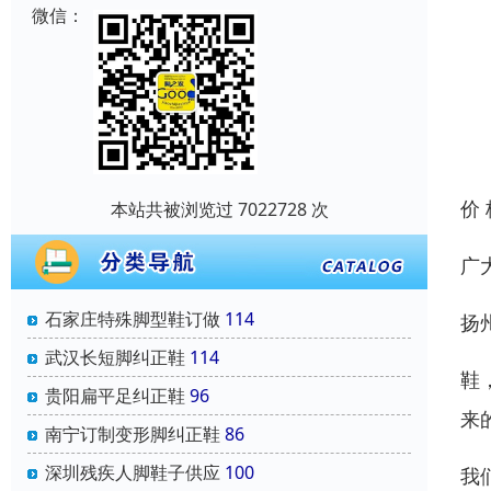
微信：
价
本站共被浏览过 7022728 次
广
石家庄特殊脚型鞋订做
114
扬
武汉长短脚纠正鞋
114
鞋
贵阳扁平足纠正鞋
96
来
南宁订制变形脚纠正鞋
86
深圳残疾人脚鞋子供应
100
我