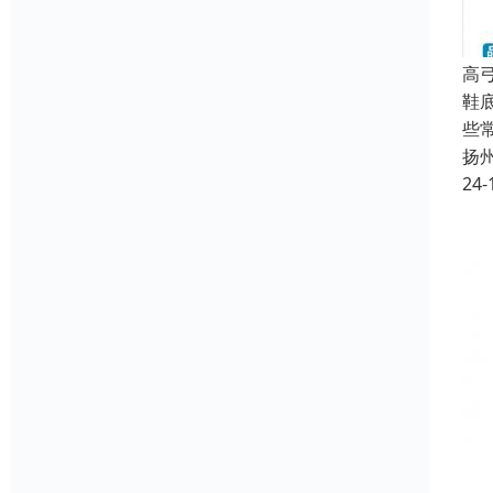
高
鞋
些
扬
24-