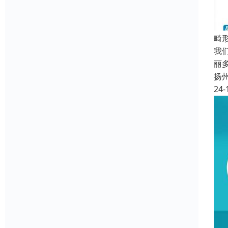
畸
我
丽
扬
24-