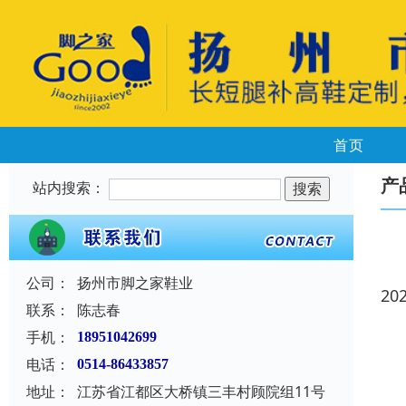
首页
产
站内搜索：
公司：
扬州市脚之家鞋业
20
联系：
陈志春
手机：
18951042699
电话：
0514-86433857
地址：
江苏省江都区大桥镇三丰村顾院组11号