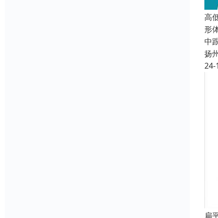
高
形
中
扬
24-
扁