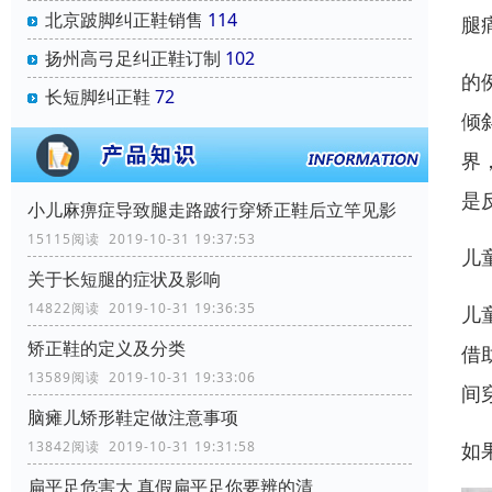
北京跛脚纠正鞋销售
114
腿
扬州高弓足纠正鞋订制
102
的
长短脚纠正鞋
72
倾
界
是
小儿麻痹症导致腿走路跛行穿矫正鞋后立竿见影
15115阅读 2019-10-31 19:37:53
儿
关于长短腿的症状及影响
14822阅读 2019-10-31 19:36:35
儿
矫正鞋的定义及分类
借
13589阅读 2019-10-31 19:33:06
间
脑瘫儿矫形鞋定做注意事项
如
13842阅读 2019-10-31 19:31:58
扁平足危害大 真假扁平足你要辨的清