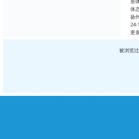
形
体
扬
24-
更
被浏览过 