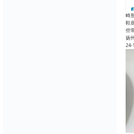
畸
鞋
些
扬
24-