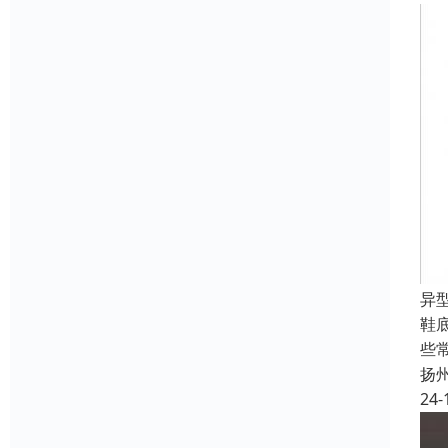
异
鞋
些
扬
24-