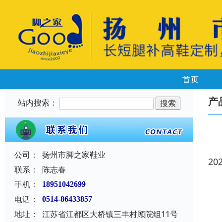
首页
产
站内搜索：
公司：
扬州市脚之家鞋业
20
联系：
陈志春
手机：
18951042699
电话：
0514-86433857
地址：
江苏省江都区大桥镇三丰村顾院组11号