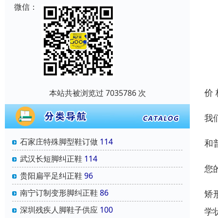
微信：
价
本站共被浏览过 7035786 次
我
石家庄特殊脚型鞋订做
114
和
武汉长短脚纠正鞋
114
您
贵阳扁平足纠正鞋
96
南宁订制变形脚纠正鞋
86
矫
深圳残疾人脚鞋子供应
100
学