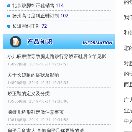
的
北京跛脚纠正鞋销售
114
扬州高弓足纠正鞋订制
102
我
长短脚纠正鞋
72
和
您
小儿麻痹症导致腿走路跛行穿矫正鞋后立竿见影
对
15092阅读 2019-10-31 19:37:53
的
关于长短腿的症状及影响
14806阅读 2019-10-31 19:36:35
而
矫正鞋的定义及分类
广
13565阅读 2019-10-31 19:33:06
业
脑瘫儿矫形鞋定做注意事项
中
13816阅读 2019-10-31 19:31:58
扁平足危害大 真假扁平足你要辨的清