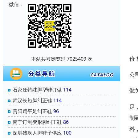
微信：
价
本站共被浏览过 7025409 次
公
石家庄特殊脚型鞋订做
114
髋
武汉长短脚纠正鞋
114
足
贵阳扁平足纠正鞋
96
制
南宁订制变形脚纠正鞋
86
料
深圳残疾人脚鞋子供应
100