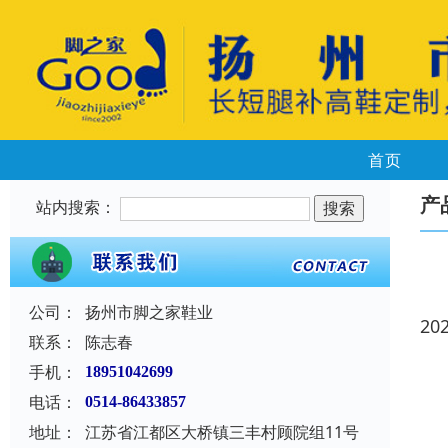
首页
产
站内搜索：
公司：
扬州市脚之家鞋业
20
联系：
陈志春
手机：
18951042699
电话：
0514-86433857
地址：
江苏省江都区大桥镇三丰村顾院组11号