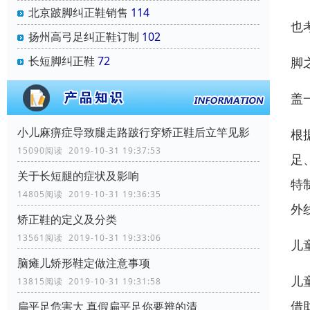
北京跛脚纠正鞋销售
114
也
扬州高弓足纠正鞋订制
102
长短脚纠正鞋
72
脚
盖
小儿麻痹症导致腿走路跛行穿矫正鞋后立竿见影
根
15090阅读 2019-10-31 19:37:53
足
关于长短腿的症状及影响
特
14805阅读 2019-10-31 19:36:35
外
矫正鞋的定义及分类
13561阅读 2019-10-31 19:33:06
儿
脑瘫儿矫形鞋定做注意事项
儿
13815阅读 2019-10-31 19:31:58
借
扁平足危害大 真假扁平足你要辨的清