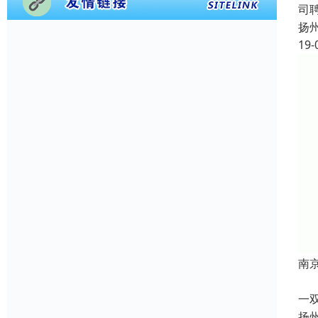
司
扬
19-
南
根
一
扬