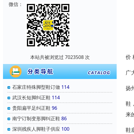
微信：
价
本站共被浏览过 7023508 次
广
石家庄特殊脚型鞋订做
114
扬
武汉长短脚纠正鞋
114
鞋
贵阳扁平足纠正鞋
96
来
南宁订制变形脚纠正鞋
86
深圳残疾人脚鞋子供应
100
鞋