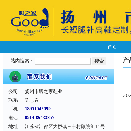
首页
产
站内搜索：
公司：
扬州市脚之家鞋业
20
联系：
陈志春
手机：
18951042699
电话：
0514-86433857
地址：
江苏省江都区大桥镇三丰村顾院组11号