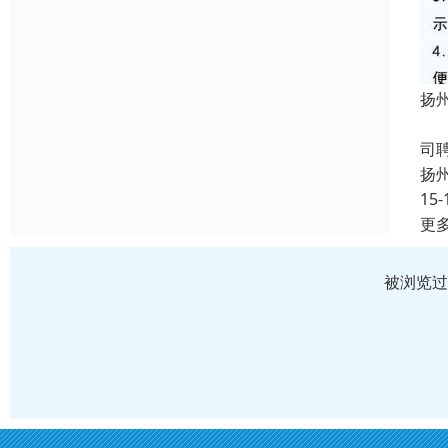
扬
成
司
扬
15-
更
被浏览过 