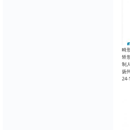
畸
矫
制
扬
24-