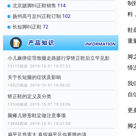
制
北京跛脚纠正鞋销售
114
料
扬州高弓足纠正鞋订制
102
长短脚纠正鞋
72
鞋
重
脚
小儿麻痹症导致腿走路跛行穿矫正鞋后立竿见影
15115阅读 2019-10-31 19:37:53
情
关于长短腿的症状及影响
我
14825阅读 2019-10-31 19:36:35
自
矫正鞋的定义及分类
13590阅读 2019-10-31 19:33:06
更
脑瘫儿矫形鞋定做注意事项
13844阅读 2019-10-31 19:31:58
脚
扁平足危害大 真假扁平足你要辨的清