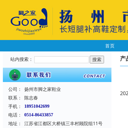
首页
产
站内搜索：
公司：
扬州市脚之家鞋业
20
联系：
陈志春
手机：
18951042699
电话：
0514-86433857
地址：
江苏省江都区大桥镇三丰村顾院组11号