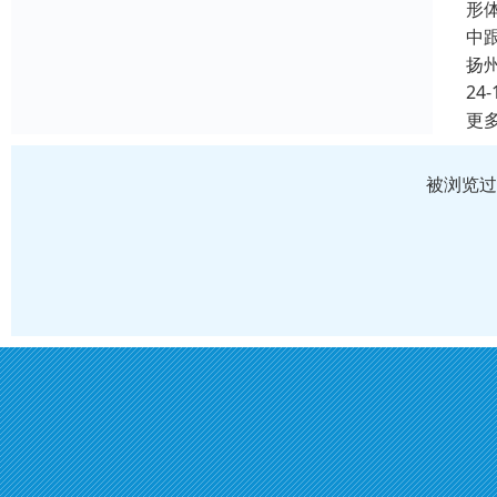
形
中
扬
24-
更
被浏览过 