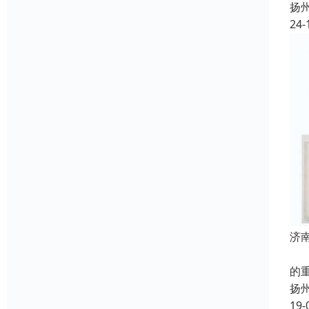
扬
24-
济
矫
的
扬
19-