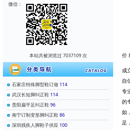
微信：
价
本站共被浏览过 7037109 次
成
自
石家庄特殊脚型鞋订做
114
专
武汉长短脚纠正鞋
114
的
贵阳扁平足纠正鞋
96
如
南宁订制变形脚纠正鞋
86
足
深圳残疾人脚鞋子供应
100