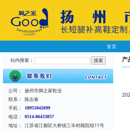
首页
产
站内搜索：
公司：
扬州市脚之家鞋业
20
联系：
陈志春
手机：
18951042699
电话：
0514-86433857
地址：
江苏省江都区大桥镇三丰村顾院组11号