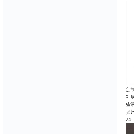
定
鞋
些
扬
24-