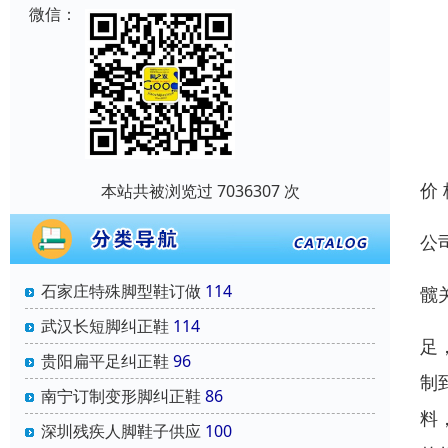
微信：
价
本站共被浏览过 7036307 次
公
石家庄特殊脚型鞋订做
114
髋
武汉长短脚纠正鞋
114
足
贵阳扁平足纠正鞋
96
制
南宁订制变形脚纠正鞋
86
料
深圳残疾人脚鞋子供应
100