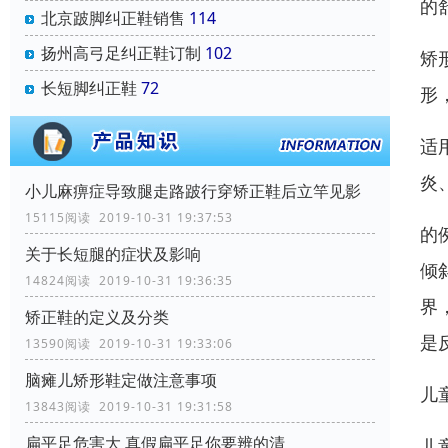
的
北京跛脚纠正鞋销售
114
扬州高弓足纠正鞋订制
102
矫
长短脚纠正鞋
72
形
适
炎
小儿麻痹症导致腿走路跛行穿矫正鞋后立竿见影
15115阅读 2019-10-31 19:37:53
的
关于长短腿的症状及影响
倾
14824阅读 2019-10-31 19:36:35
界
矫正鞋的定义及分类
是
13590阅读 2019-10-31 19:33:06
脑瘫儿矫形鞋定做注意事项
儿
13843阅读 2019-10-31 19:31:58
扁平足危害大 真假扁平足你要辨的清
儿