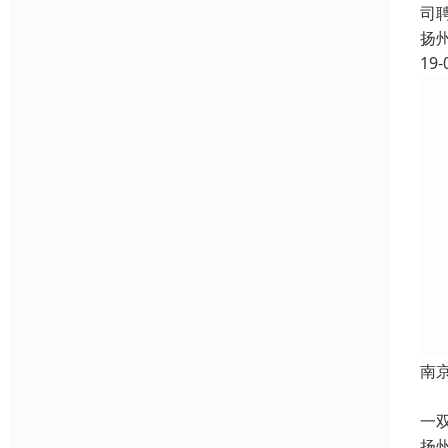
司
扬
19-
南
根
一
扬