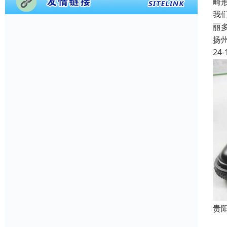
畸
我
丽
扬
24-
贵
成