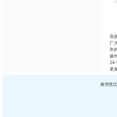
高
广
年
扬
24-
更
被浏览过 