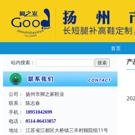
首页
产
站内搜索：
公司：
扬州市脚之家鞋业
20
联系：
陈志春
手机：
18951042699
电话：
0514-86433857
地址：
江苏省江都区大桥镇三丰村顾院组11号