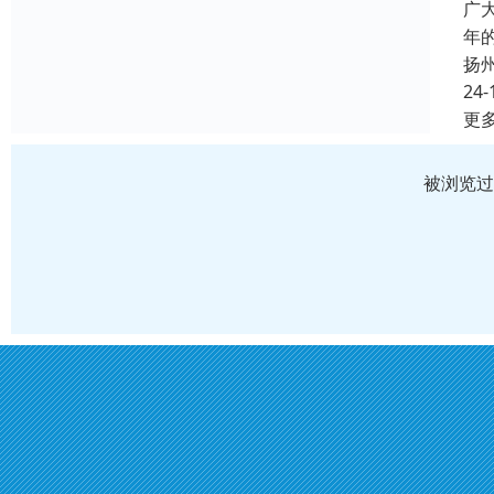
广
年
扬
24-
更
被浏览过 