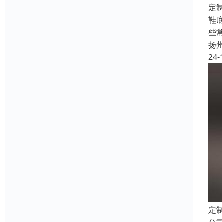
定
鞋
些
扬
24-
定