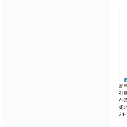
高
鞋
些
扬
24-