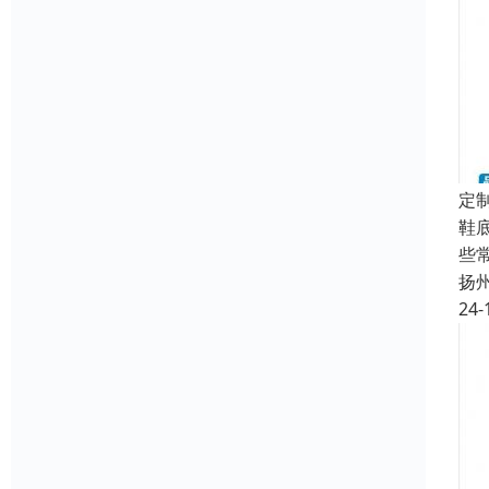
定
鞋
些
扬
24-