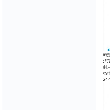
畸
矫
制
扬
24-