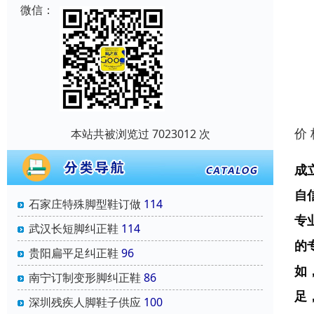
微信：
价
本站共被浏览过 7023012 次
成
自
石家庄特殊脚型鞋订做
114
专
武汉长短脚纠正鞋
114
的
贵阳扁平足纠正鞋
96
如
南宁订制变形脚纠正鞋
86
足
深圳残疾人脚鞋子供应
100