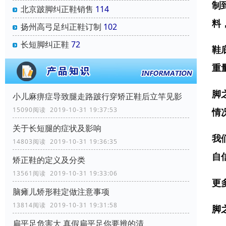
制
北京跛脚纠正鞋销售
114
料
扬州高弓足纠正鞋订制
102
长短脚纠正鞋
72
鞋
重
脚
小儿麻痹症导致腿走路跛行穿矫正鞋后立竿见影
15090阅读 2019-10-31 19:37:53
情
关于长短腿的症状及影响
我
14803阅读 2019-10-31 19:36:35
自
矫正鞋的定义及分类
13561阅读 2019-10-31 19:33:06
更
脑瘫儿矫形鞋定做注意事项
13814阅读 2019-10-31 19:31:58
脚
扁平足危害大 真假扁平足你要辨的清